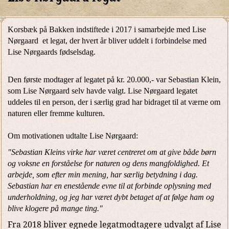
Korsbæk på Bakken indstiftede i 2017 i samarbejde med Lise
Nørgaard et legat, der hvert år bliver uddelt i forbindelse med
Lise Nørgaards fødselsdag.
Den første modtager af legatet på kr. 20.000,- var Sebastian Klein,
som Lise Nørgaard selv havde valgt. Lise Nørgaard legatet
uddeles til en person, der i særlig grad har bidraget til at værne om
naturen eller fremme kulturen.
Om motivationen udtalte Lise Nørgaard:
"Sebastian Kleins virke har været centreret om at give både børn
og voksne en forståelse for naturen og dens mangfoldighed. Et
arbejde, som efter min mening, har særlig betydning i dag.
Sebastian har en enestående evne til at forbinde oplysning med
underholdning, og jeg har været dybt betaget af at følge ham og
blive klogere på mange ting."
Fra 2018 bliver egnede legatmodtagere udvalgt af Lise