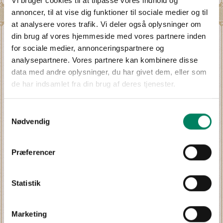
Vi bruger cookies til at tilpasse vores indhold og
annoncer, til at vise dig funktioner til sociale medier og til
at analysere vores trafik. Vi deler også oplysninger om
din brug af vores hjemmeside med vores partnere inden
for sociale medier, annonceringspartnere og
analysepartnere. Vores partnere kan kombinere disse
data med andre oplysninger, du har givet dem, eller som
de har indsamlet fra din brug af deres tjenester.
Samtykkevalg
Nødvendig
Præferencer
TESTSHOW MED JAN HELLESØE
14. OG 15. APRIL
Statistik
Oplev Umuligheder helt tæt på, når Jan Hellesøe
besøger Bakken.
Marketing