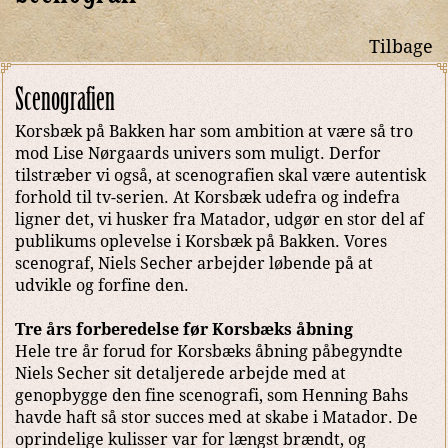
Tilbage
Scenografien
Korsbæk på Bakken har som ambition at være så tro
mod Lise Nørgaards univers som muligt. Derfor
tilstræber vi også, at scenografien skal være autentisk
forhold til tv-serien. At Korsbæk udefra og indefra
ligner det, vi husker fra Matador, udgør en stor del af
publikums oplevelse i Korsbæk på Bakken. Vores
scenograf, Niels Secher arbejder løbende på at
udvikle og forfine den.
Tre års forberedelse før Korsbæks åbning
Hele tre år forud for Korsbæks åbning påbegyndte
Niels Secher sit detaljerede arbejde med at
genopbygge den fine scenografi, som Henning Bahs
havde haft så stor succes med at skabe i Matador. De
oprindelige kulisser var for længst brændt, og