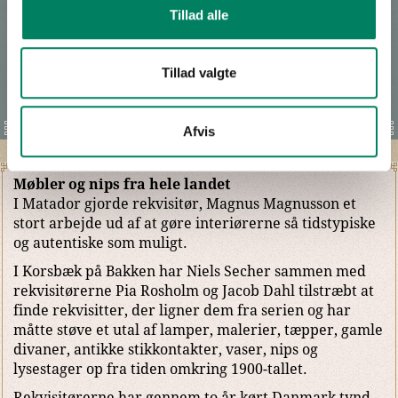
Tillad alle
I tv-serien ændrer rummene sig desuden fra afsnit til
afsnit. En væg kan blive flyttet. Eller et ekstra kig på to
scener kan afsløre, at et rum, set udefra og indefra,
Tillad valgte
ikke er det samme. Møbler og malerier bliver løbende
også skiftet ud.
Afvis
Møbler og nips fra hele landet
I Matador gjorde rekvisitør, Magnus Magnusson et
stort arbejde ud af at gøre interiørerne så tidstypiske
og autentiske som muligt.
I Korsbæk på Bakken har Niels Secher sammen med
rekvisitørerne Pia Rosholm og Jacob Dahl tilstræbt at
finde rekvisitter, der ligner dem fra serien og har
måtte støve et utal af lamper, malerier, tæpper, gamle
divaner, antikke stikkontakter, vaser, nips og
lysestager op fra tiden omkring 1900-tallet.
Rekvisitørerne har gennem to år kørt Danmark tynd