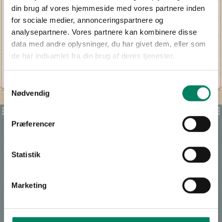
din brug af vores hjemmeside med vores partnere inden
for sociale medier, annonceringspartnere og
analysepartnere. Vores partnere kan kombinere disse
data med andre oplysninger, du har givet dem, eller som
de har indsamlet fra din brug af deres tjenester.
Samtykkevalg
Nødvendig
Præferencer
Under optagelserne til Matador er der ofte blevet
"snydt" med kameravinkler eller kulisser, og den
Statistik
opmærksomme seer af vil eksempelvis bemærke, at
Lauras køkken altid kun ses fra én bestemt vinkel. Der
var ikke nogen kulisse hele vejen rundt, så Niels
Marketing
Secher har måtte planlægge en scenografi i de andre
vinkler til Korsbæk på Bakken.