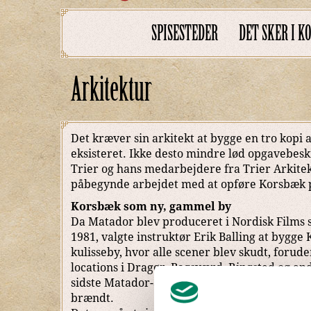
SPISESTEDER
DET SKER I 
Arkitektur
Det kræver sin arkitekt at bygge en tro kopi a
eksisteret. Ikke desto mindre lød opgavebeskr
Trier og hans medarbejdere fra Trier Arkitek
påbegynde arbejdet med at opføre Korsbæk 
Korsbæk som ny, gammel by
Da Matador blev produceret i Nordisk Films s
1981, valgte instruktør Erik Balling at bygg
kulisseby, hvor alle scener blev skudt, forud
locations i Dragør, Bagsværd, Ringsted og and
sidste Matador-afsnit var færdigt, blev kulis
brændt.