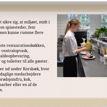
sikre sig, at miljøet, midt i
fem spisesteder, fem
ammen kunne rumme flere
rste restaurationskøkken,
 centralopvask,
raldeopbevaring,
og toiletter til alle gæster.
der ud under Korsbæk, hvor
0 daglige medarbejdere
brødsjomfru, kok,
barber eller en af de
n.