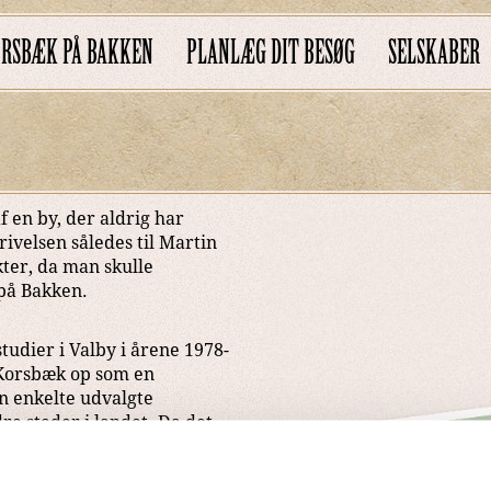
KORSBÆK PÅ BAKKEN
PLANLÆG DIT BESØG
SELSKABER
f en by, der aldrig har
ivelsen således til Martin
ter, da man skulle
på Bakken.
tudier i Valby i årene 1978-
e Korsbæk op som en
en enkelte udvalgte
re steder i landet. Da det
serne genbrugt eller