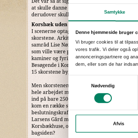
Det var så at sige at starte på en frisk for ar
at skulle danne sig et overblik over bybillede
Samtykke
derudover skulle opfinde de dele af byen, so
Korsbæk uden tag
I scenerne optaget kulissebyen i Valby ser m
Denne hjemmeside bruger c
skorstene. Arkitekt Martin Trier har derfor 
Vi bruger cookies til at tilpas
samråd Lise Nørgaard, tegnet tagrygge og pl
vores trafik. Vi deler også 
som ville være passende for en by som Korsbæ
annonceringspartnere og anal
kaminer og fyringsovne, der var i husholdnin
dem, eller som de har indsaml
Besøgende i Korsbæk på Bakken vil derfor ku
15 skorstene bygget i datidens stil.
Samtykkevalg
Men skorstenene udgjorde ikke det eneste ho
Nødvendig
hele arbejdet med at passe en hel by med et 
ind på bare 2500 m², har krævet en ualmindeli
kom en række spørgsmål, som også krævede
beslutningskraft - eksempelvis hvorledes pl
Larsens Gård midt i byen uden at miste følelse
Afvis
Korsbækhuse, og hvordan ser den mondæne 
bagsiden?