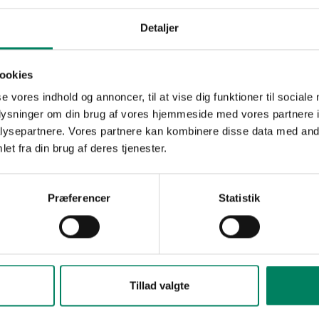
kitekterne, der ikke nok med
t ud fra en tv-serie, men
Detaljer
m man aldrig ser i Matador.
an hverken tage eller
ookies
med sine medarbejdere, og i
se vores indhold og annoncer, til at vise dig funktioner til sociale
aceret så mange skorstene,
oplysninger om din brug af vores hjemmeside med vores partnere i
k med det antal af pejse,
ysepartnere. Vores partnere kan kombinere disse data med andr
gerne i 1930'erne.
et fra din brug af deres tjenester.
nne tælle ikke mindre end
vedbrud for arkitekterne -
Præferencer
Statistik
autentisk og velkendt miljø
g kreativ streg. Hertil
 opfindsomhed og
acerer man grisehandler
n af landlivet i
Tillad valgte
Postgaarden mon ud fra