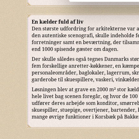
En kælder fuld af liv
Den største udfordring for arkitekterne var at 
den autentiske scenografi, skulle indeholde 
forretninger samt en beværtning, der tils
end 1000 spisende gæster om dagen.
Der skulle således også tegnes Danmarks stø
fem forskellige anretter-køkkener, en kæmpe
personaleområder, baglokaler, lagerrum, sk
garderobe til skuespillere, vaskeri, vinkælder 
Løsningen blev at grave en 2000 m² stor kæl
hele livet bag scenen foregår, og hvor de 10
udfører deres arbejde som konditor, smørre
skuespiller, stuepige, overtjener, bartender, 
mange øvrige funktioner i Korsbæk på Bakke