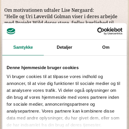
Om motivationen udtaler Lise Nørgaard:
"Helle og Uri Løvevild Golman viser i deres arbejde
med Projekt Wild deres store, fælles kærlighed til
naturen, og projektet viser, hvor vigtigt det er, at vi
fortsat beskytter og bevarer verdens vilde natur og
vilde dyr. Jeg er glad for, at legatet kan bidrage til
Samtykke
Detaljer
Om
deres fortsatte arbejde med oprettelsen af parrets
fond og udgivelsen af Wild-bogen."
Fotografparret er beæret over at modtage Lise
Denne hjemmeside bruger cookies
Nørgaard Legatet, der skal bruges til deres fortsatte
arbejde på Projekt Wild.
Vi bruger cookies til at tilpasse vores indhold og
annoncer, til at vise dig funktioner til sociale medier og til
at analysere vores trafik. Vi deler også oplysninger om
"Det fine legat vi modtager, vil indgå i de 300.000 kr.,
din brug af vores hjemmeside med vores partnere inden
som vi arbejder på at skrabe sammen som det
for sociale medier, annonceringspartnere og
lovpligtige indskud i stiftelsen af en fond. Fondens
første opgave er at få udgivet WILD-bogen, der vil
analysepartnere. Vores partnere kan kombinere disse
være en platform for budskabet. Derudover vil
data med andre oplysninger, du har givet dem, eller som
fonden arbejde direkte med at rejse penge til
de har indsamlet fra din brug af deres tjenester.