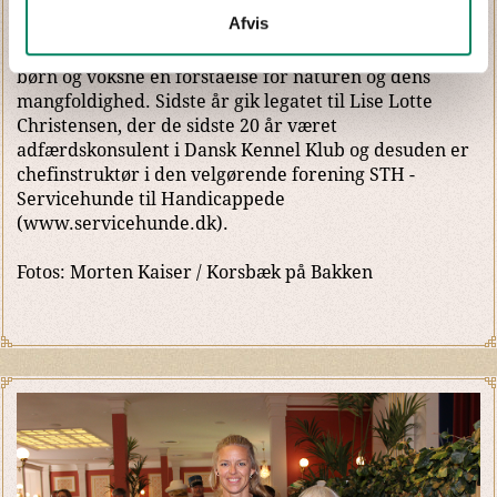
naturen eller fremme kulturen.
Afvis
Den første modtager af legatet på kr. 20.000,- var
Sebastian Klein for sit virke i arbejdet for at give både
børn og voksne en forståelse for naturen og dens
mangfoldighed. Sidste år gik legatet til Lise Lotte
Christensen, der de sidste 20 år været
adfærdskonsulent i Dansk Kennel Klub og desuden er
chefinstruktør i den velgørende forening STH -
Servicehunde til Handicappede
(www.servicehunde.dk).
Fotos: Morten Kaiser / Korsbæk på Bakken