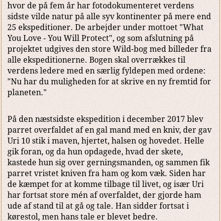
hvor de på fem år har fotodokumenteret verdens
sidste vilde natur på alle syv kontinenter på mere end
25 ekspeditioner. De arbejder under mottoet "What
You Love - You Will Protect", og som afslutning på
projektet udgives den store Wild-bog med billeder fra
alle ekspeditionerne. Bogen skal overrækkes til
verdens ledere med en særlig fyldepen med ordene:
"Nu har du muligheden for at skrive en ny fremtid for
planeten."
På den næstsidste ekspedition i december 2017 blev
parret overfaldet af en gal mand med en kniv, der gav
Uri 10 stik i maven, hjertet, halsen og hovedet. Helle
gik foran, og da hun opdagede, hvad der skete,
kastede hun sig over gerningsmanden, og sammen fik
parret vristet kniven fra ham og kom væk. Siden har
de kæmpet for at komme tilbage til livet, og især Uri
har fortsat store mén af overfaldet, der gjorde ham
ude af stand til at gå og tale. Han sidder fortsat i
kørestol, men hans tale er blevet bedre.